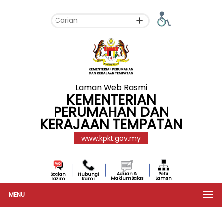
Laman Web Rasmi
KEMENTERIAN
PERUMAHAN DAN
KERAJAAN TEMPATAN
www.kpkt.gov.my
Aduan &
Peta
Soalan
Hubungi
MaklumBalas
Laman
Lazim
Kami
MENU