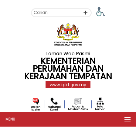
Laman Web Rasmi
KEMENTERIAN
PERUMAHAN DAN
KERAJAAN TEMPATAN
www.kpkt.gov.my
Aduan &
Peta
Soalan
Hubungi
MaklumBalas
Laman
Lazim
Kami
MENU