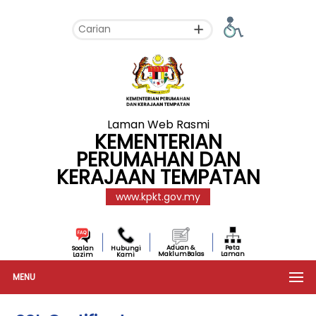
Laman Web Rasmi
KEMENTERIAN
PERUMAHAN DAN
KERAJAAN TEMPATAN
www.kpkt.gov.my
Aduan &
Peta
Soalan
Hubungi
MaklumBalas
Laman
Lazim
Kami
MENU