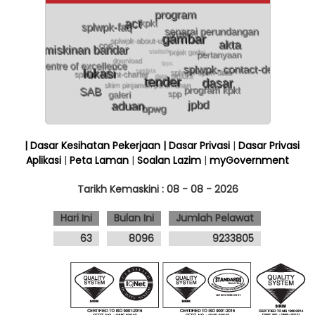
| Dasar Kesihatan Pekerjaan
| Dasar Privasi
|
Dasar Privasi
Aplikasi
|
Peta Laman
|
Soalan Lazim
|
myGovernment
Tarikh Kemaskini :
08 - 08 - 2026
Hari Ini
Bulan Ini
Jumlah Pelawat
63
8096
9233805