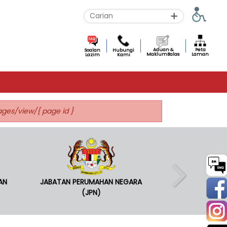
Aduan &
Peta
Soalan
Hubungi
MaklumBalas
Laman
Lazim
Kami
pages/view/{ page id }
AN
JABATAN PERUMAHAN NEGARA
(JPN)