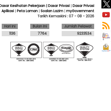
 Dasar Kesihatan Pekerjaan
| Dasar Privasi
|
Dasar Privasi
Aplikasi
|
Peta Laman
|
Soalan Lazim
|
myGovernment
Tarikh Kemaskini :
07 - 08 - 2026
Hari Ini
Bulan Ini
Jumlah Pelawat
1136
7764
9233534