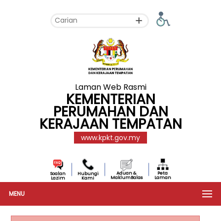
Laman Web Rasmi
KEMENTERIAN
PERUMAHAN DAN
KERAJAAN TEMPATAN
www.kpkt.gov.my
Aduan &
Peta
Soalan
Hubungi
MaklumBalas
Laman
Lazim
Kami
MENU