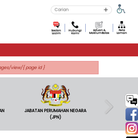
Aduan &
Peta
Soalan
Hubungi
MaklumBalas
Laman
Lazim
Kami
pages/view/{ page id }
AN
JABATAN PERUMAHAN NEGARA
(JPN)