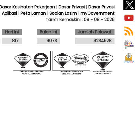
 Dasar Kesihatan Pekerjaan
| Dasar Privasi
|
Dasar Privasi
Aplikasi
|
Peta Laman
|
Soalan Lazim
|
myGovernment
Tarikh Kemaskini :
09 - 08 - 2026
Hari Ini
Bulan Ini
Jumlah Pelawat
817
9073
9234528