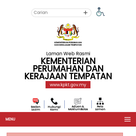
Laman Web Rasmi
KEMENTERIAN
PERUMAHAN DAN
KERAJAAN TEMPATAN
www.kpkt.gov.my
Aduan &
Peta
Soalan
Hubungi
MaklumBalas
Laman
Lazim
Kami
MENU