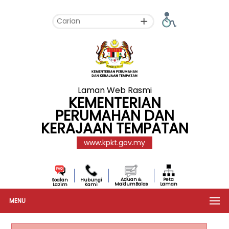
Laman Web Rasmi
KEMENTERIAN
PERUMAHAN DAN
KERAJAAN TEMPATAN
www.kpkt.gov.my
Aduan &
Peta
Soalan
Hubungi
MaklumBalas
Laman
Lazim
Kami
MENU