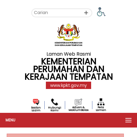
Laman Web Rasmi
KEMENTERIAN
PERUMAHAN DAN
KERAJAAN TEMPATAN
www.kpkt.gov.my
Aduan &
Peta
Soalan
Hubungi
MaklumBalas
Laman
Lazim
Kami
MENU