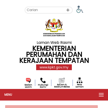
Laman Web Rasmi
KEMENTERIAN
PERUMAHAN DAN
KERAJAAN TEMPATAN
www.kpkt.gov.my
Aduan &
Peta
Soalan
Hubungi
MaklumBalas
Laman
Lazim
Kami
MENU