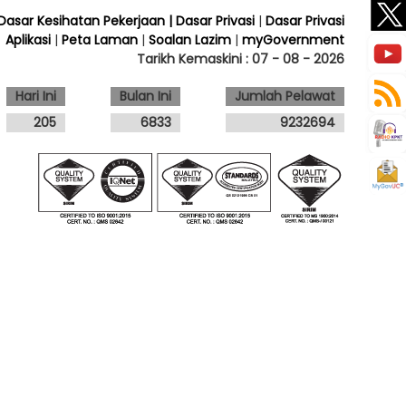
 Dasar Kesihatan Pekerjaan
| Dasar Privasi
|
Dasar Privasi
Aplikasi
|
Peta Laman
|
Soalan Lazim
|
myGovernment
Tarikh Kemaskini :
07 - 08 - 2026
Hari Ini
Bulan Ini
Jumlah Pelawat
205
6833
9232694