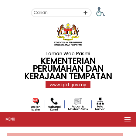
Laman Web Rasmi
KEMENTERIAN
PERUMAHAN DAN
KERAJAAN TEMPATAN
www.kpkt.gov.my
Aduan &
Peta
Soalan
Hubungi
MaklumBalas
Laman
Lazim
Kami
MENU