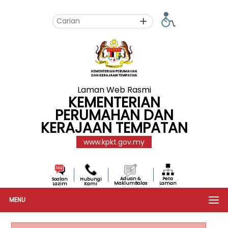
Laman Web Rasmi
KEMENTERIAN
PERUMAHAN DAN
KERAJAAN TEMPATAN
www.kpkt.gov.my
Aduan &
Peta
Soalan
Hubungi
MaklumBalas
Laman
Lazim
Kami
MENU