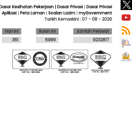
 Dasar Kesihatan Pekerjaan
| Dasar Privasi
|
Dasar Privasi
Aplikasi
|
Peta Laman
|
Soalan Lazim
|
myGovernment
Tarikh Kemaskini :
07 - 08 - 2026
Hari Ini
Bulan Ini
Jumlah Pelawat
361
6989
9232817