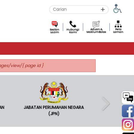
Aduan &
Peta
Soalan
Hubungi
MaklumBalas
Laman
Lazim
Kami
pages/view/{ page id }
AN
JABATAN PERUMAHAN NEGARA
(JPN)