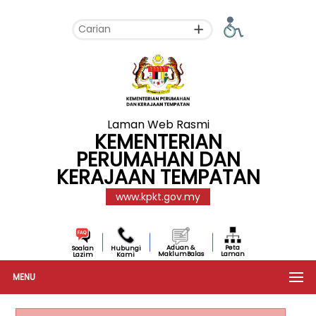
Laman Web Rasmi
KEMENTERIAN
PERUMAHAN DAN
KERAJAAN TEMPATAN
www.kpkt.gov.my
Aduan &
Peta
Soalan
Hubungi
MaklumBalas
Laman
Lazim
Kami
MENU