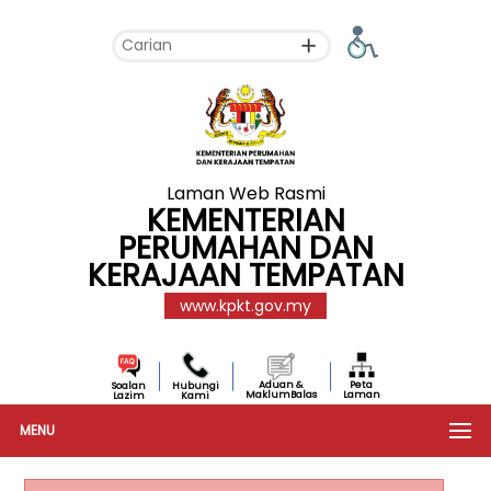
Laman Web Rasmi
KEMENTERIAN
PERUMAHAN DAN
KERAJAAN TEMPATAN
www.kpkt.gov.my
Aduan &
Peta
Soalan
Hubungi
MaklumBalas
Laman
Lazim
Kami
MENU