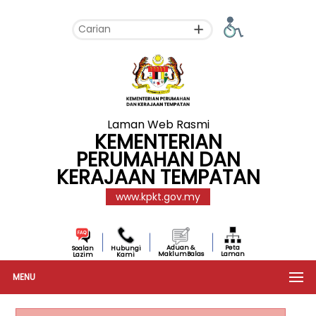
Laman Web Rasmi
KEMENTERIAN
PERUMAHAN DAN
KERAJAAN TEMPATAN
www.kpkt.gov.my
Aduan &
Peta
Soalan
Hubungi
MaklumBalas
Laman
Lazim
Kami
MENU