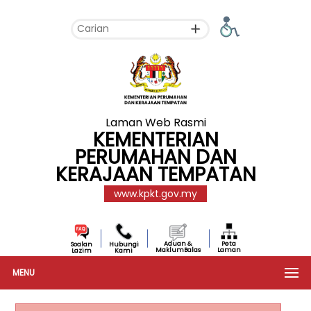
Laman Web Rasmi
KEMENTERIAN
PERUMAHAN DAN
KERAJAAN TEMPATAN
www.kpkt.gov.my
Aduan &
Peta
Soalan
Hubungi
MaklumBalas
Laman
Lazim
Kami
MENU