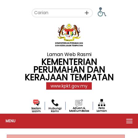
Laman Web Rasmi
KEMENTERIAN
PERUMAHAN DAN
KERAJAAN TEMPATAN
www.kpkt.gov.my
Aduan &
Peta
Soalan
Hubungi
MaklumBalas
Laman
Lazim
Kami
MENU