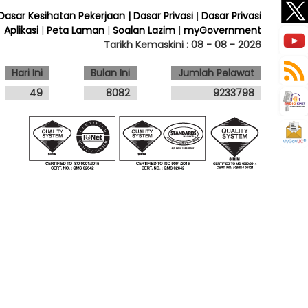
 Dasar Kesihatan Pekerjaan
| Dasar Privasi
|
Dasar Privasi
Aplikasi
|
Peta Laman
|
Soalan Lazim
|
myGovernment
Tarikh Kemaskini :
08 - 08 - 2026
Hari Ini
Bulan Ini
Jumlah Pelawat
49
8082
9233798