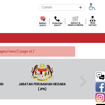
Aduan &
Peta
Soalan
Hubungi
MaklumBalas
Laman
Lazim
Kami
pages/view/{ page id }
AN
JABATAN PERUMAHAN NEGARA
(JPN)