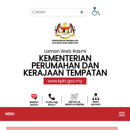
Laman Web Rasmi
KEMENTERIAN
PERUMAHAN DAN
KERAJAAN TEMPATAN
www.kpkt.gov.my
Aduan &
Peta
Soalan
Hubungi
MaklumBalas
Laman
Lazim
Kami
MENU