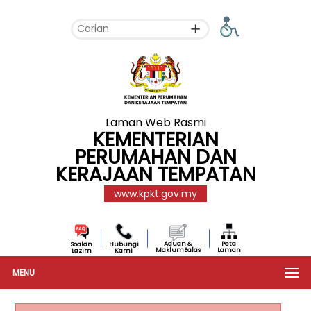
Laman Web Rasmi
KEMENTERIAN
PERUMAHAN DAN
KERAJAAN TEMPATAN
www.kpkt.gov.my
Aduan &
Peta
Soalan
Hubungi
MaklumBalas
Laman
Lazim
Kami
MENU