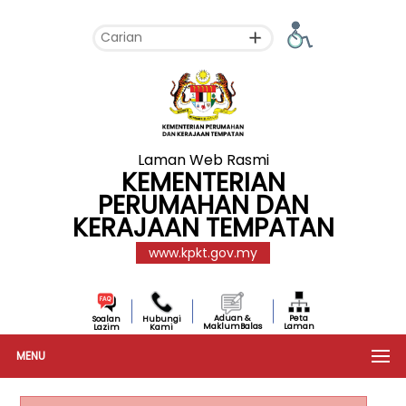
Laman Web Rasmi
KEMENTERIAN
PERUMAHAN DAN
KERAJAAN TEMPATAN
www.kpkt.gov.my
Aduan &
Peta
Soalan
Hubungi
MaklumBalas
Laman
Lazim
Kami
MENU