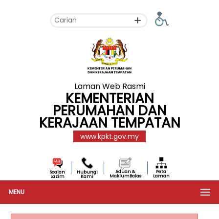
Laman Web Rasmi
KEMENTERIAN
PERUMAHAN DAN
KERAJAAN TEMPATAN
www.kpkt.gov.my
Aduan &
Peta
Soalan
Hubungi
MaklumBalas
Laman
Lazim
Kami
MENU