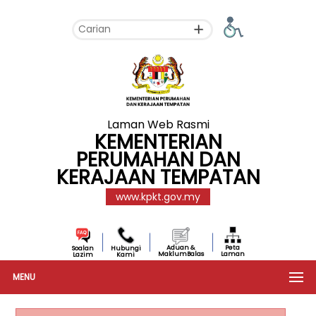
Laman Web Rasmi
KEMENTERIAN
PERUMAHAN DAN
KERAJAAN TEMPATAN
www.kpkt.gov.my
Aduan &
Peta
Soalan
Hubungi
MaklumBalas
Laman
Lazim
Kami
MENU