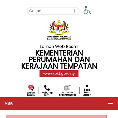
Laman Web Rasmi
KEMENTERIAN
PERUMAHAN DAN
KERAJAAN TEMPATAN
www.kpkt.gov.my
Aduan &
Peta
Soalan
Hubungi
MaklumBalas
Laman
Lazim
Kami
MENU