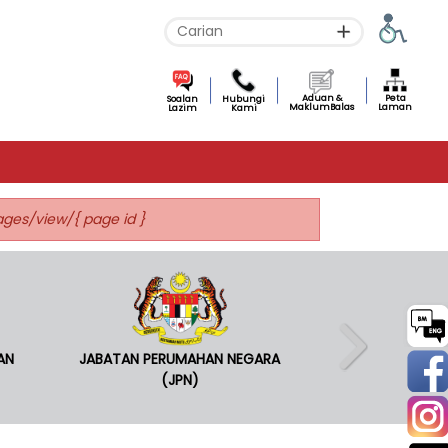
Aduan &
Peta
Soalan
Hubungi
MaklumBalas
Laman
Lazim
Kami
pages/view/{ page id }
AN
JABATAN PERUMAHAN NEGARA
(JPN)