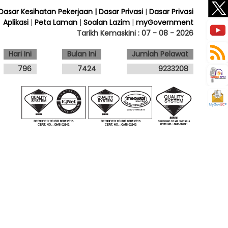
 Dasar Kesihatan Pekerjaan
| Dasar Privasi
|
Dasar Privasi
Aplikasi
|
Peta Laman
|
Soalan Lazim
|
myGovernment
Tarikh Kemaskini :
07 - 08 - 2026
Hari Ini
Bulan Ini
Jumlah Pelawat
796
7424
9233208