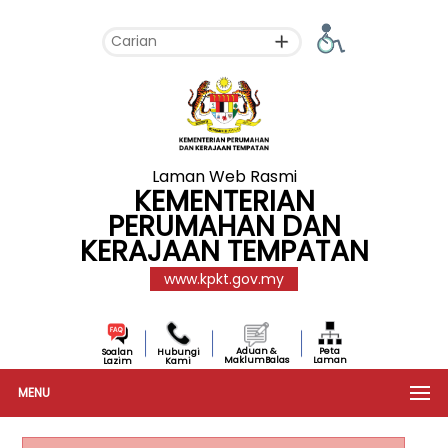
Laman Web Rasmi
KEMENTERIAN
PERUMAHAN DAN
KERAJAAN TEMPATAN
www.kpkt.gov.my
Aduan &
Peta
Soalan
Hubungi
MaklumBalas
Laman
Lazim
Kami
MENU