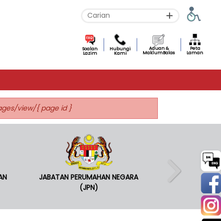
Aduan &
Peta
Soalan
Hubungi
MaklumBalas
Laman
Lazim
Kami
pages/view/{ page id }
AN
JABATAN PERUMAHAN NEGARA
(JPN)