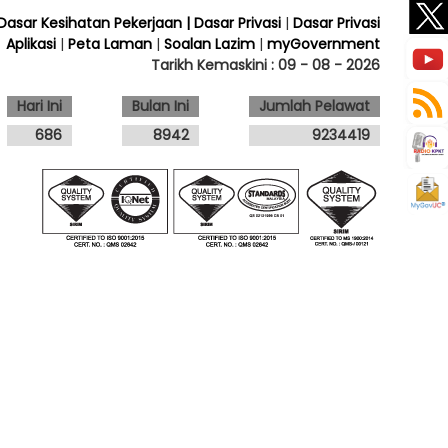
 Dasar Kesihatan Pekerjaan
| Dasar Privasi
|
Dasar Privasi
Aplikasi
|
Peta Laman
|
Soalan Lazim
|
myGovernment
Tarikh Kemaskini :
09 - 08 - 2026
Hari Ini
Bulan Ini
Jumlah Pelawat
686
8942
9234419