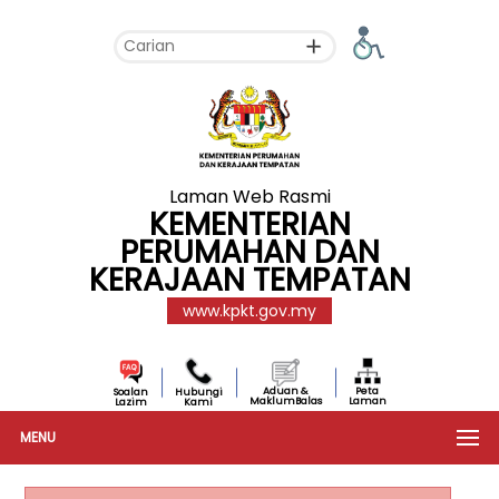
Laman Web Rasmi
KEMENTERIAN
PERUMAHAN DAN
KERAJAAN TEMPATAN
www.kpkt.gov.my
Aduan &
Peta
Soalan
Hubungi
MaklumBalas
Laman
Lazim
Kami
MENU