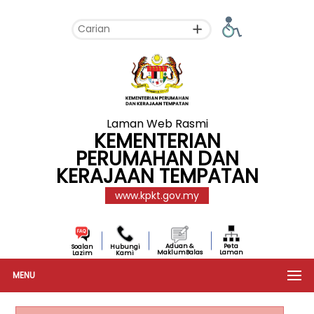
Laman Web Rasmi
KEMENTERIAN
PERUMAHAN DAN
KERAJAAN TEMPATAN
www.kpkt.gov.my
Aduan &
Peta
Soalan
Hubungi
MaklumBalas
Laman
Lazim
Kami
MENU