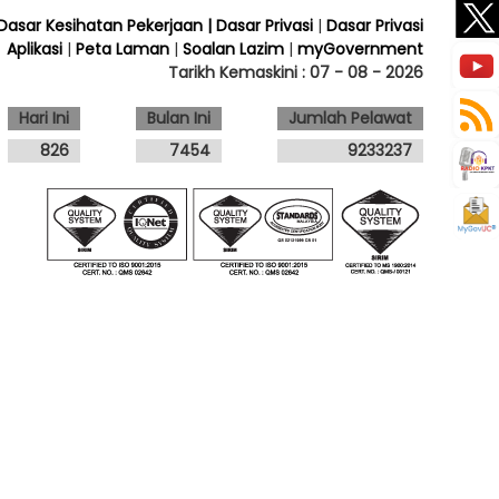
 Dasar Kesihatan Pekerjaan
| Dasar Privasi
|
Dasar Privasi
Aplikasi
|
Peta Laman
|
Soalan Lazim
|
myGovernment
Tarikh Kemaskini :
07 - 08 - 2026
Hari Ini
Bulan Ini
Jumlah Pelawat
826
7454
9233237