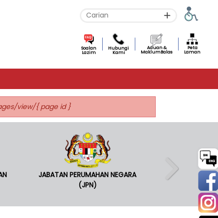
Aduan &
Peta
Soalan
Hubungi
MaklumBalas
Laman
Lazim
Kami
pages/view/{ page id }
AN
JABATAN PERUMAHAN NEGARA
(JPN)