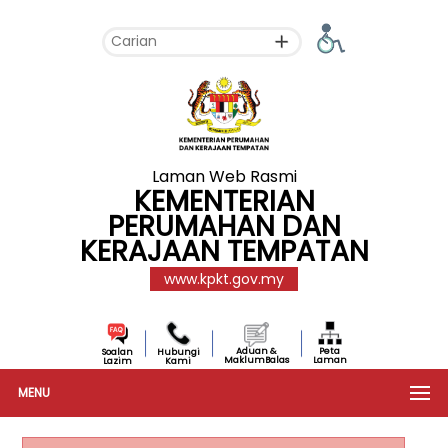
Laman Web Rasmi
KEMENTERIAN
PERUMAHAN DAN
KERAJAAN TEMPATAN
www.kpkt.gov.my
Aduan &
Peta
Soalan
Hubungi
MaklumBalas
Laman
Lazim
Kami
MENU