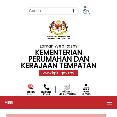
Laman Web Rasmi
KEMENTERIAN
PERUMAHAN DAN
KERAJAAN TEMPATAN
www.kpkt.gov.my
Aduan &
Peta
Soalan
Hubungi
MaklumBalas
Laman
Lazim
Kami
MENU