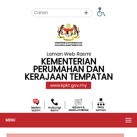
Laman Web Rasmi
KEMENTERIAN
PERUMAHAN DAN
KERAJAAN TEMPATAN
www.kpkt.gov.my
Aduan &
Peta
Soalan
Hubungi
MaklumBalas
Laman
Lazim
Kami
MENU