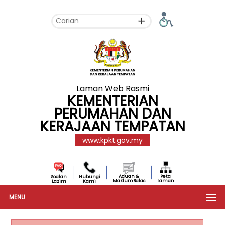
Laman Web Rasmi
KEMENTERIAN
PERUMAHAN DAN
KERAJAAN TEMPATAN
www.kpkt.gov.my
Aduan &
Peta
Soalan
Hubungi
MaklumBalas
Laman
Lazim
Kami
MENU