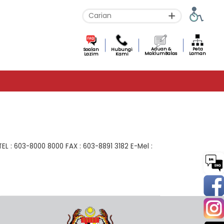
Aduan &
Peta
Soalan
Hubungi
MaklumBalas
Laman
Lazim
Kami
 : 603-8000 8000 FAX : 603-8891 3182 E-Mel :