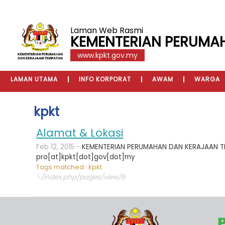
Laman Web Rasmi
KEMENTERIAN PERUMA
www.kpkt.gov.my
LAMAN UTAMA
INFO KORPORAT
AWAM
WARGA
kpkt
Alamat & Lokasi
Feb 12, 2015 -
KEMENTERIAN PERUMAHAN DAN KERAJAAN TEMPA
pro[at]kpkt[dot]gov[dot]my
Tags matched : kpkt
└/index.php/pages/view/8