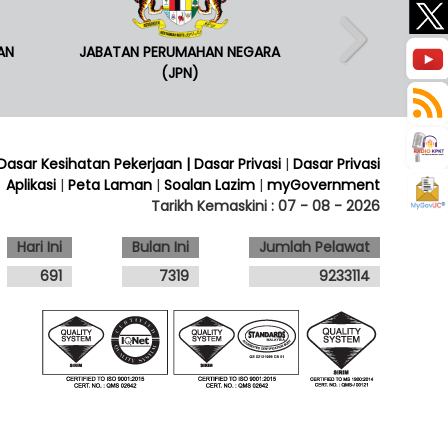
AN
JABATAN PERUMAHAN NEGARA
(JPN)
 Dasar Kesihatan Pekerjaan
| Dasar Privasi
|
Dasar Privasi
Aplikasi
|
Peta Laman
|
Soalan Lazim
|
myGovernment
Tarikh Kemaskini :
07 - 08 - 2026
Hari Ini
Bulan Ini
Jumlah Pelawat
691
7319
9233114