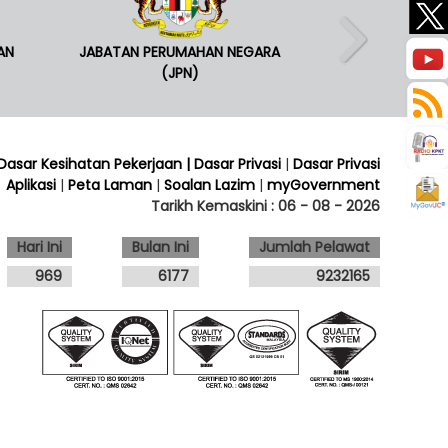
AN
JABATAN PERUMAHAN NEGARA
(JPN)
 Dasar Kesihatan Pekerjaan
| Dasar Privasi
|
Dasar Privasi
Aplikasi
|
Peta Laman
|
Soalan Lazim
|
myGovernment
Tarikh Kemaskini :
06 - 08 - 2026
Hari Ini
Bulan Ini
Jumlah Pelawat
969
6177
9232165