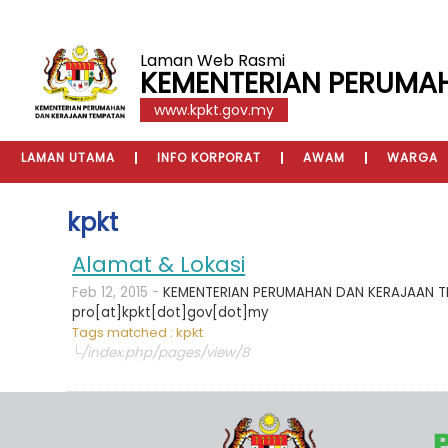
Laman Web Rasmi
KEMENTERIAN PERUMA
www.kpkt.gov.my
LAMAN UTAMA
INFO KORPORAT
AWAM
WARGA
kpkt
Alamat & Lokasi
Feb 12, 2015 -
KEMENTERIAN PERUMAHAN DAN KERAJAAN TEMPA
pro[at]kpkt[dot]gov[dot]my
Tags matched : kpkt
└/index.php/pages/view/8