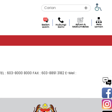
Aduan &
Peta
Soalan
Hubungi
MaklumBalas
Laman
Lazim
Kami
 : 603-8000 8000 FAX : 603-8891 3182 E-Mel :