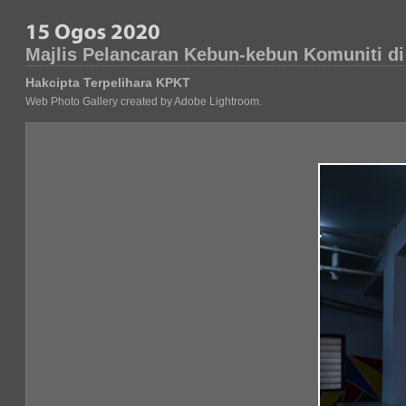
Majlis Pelancaran Kebun-kebun Komuniti 
Hakcipta Terpelihara KPKT
Web Photo Gallery created by Adobe Lightroom.