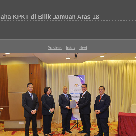
saha KPKT di Bilik Jamuan Aras 18
Previous
Index
Next