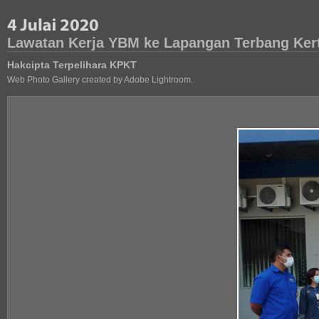
Lawatan Kerja YBM ke Lapangan Terbang Ker
Hakcipta Terpelihara KPKT
Web Photo Gallery created by Adobe Lightroom.