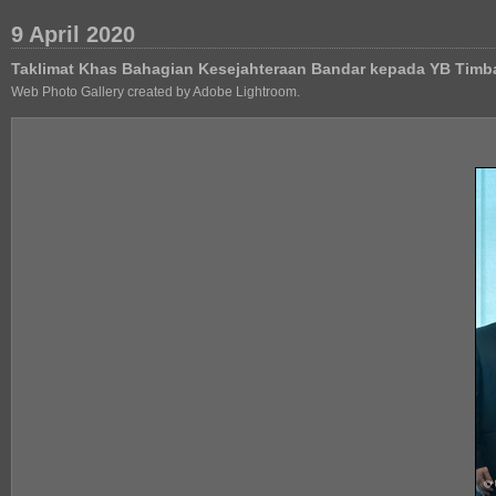
9 April 2020
Taklimat Khas Bahagian Kesejahteraan Bandar kepada YB Timb
Web Photo Gallery created by Adobe Lightroom.