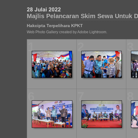
Majlis Pelancaran Skim Sewa Untuk Di
Hakcipta Terpelihara KPKT
Web Photo Gallery created by Adobe Lightroom.
1
2
3
6
7
8