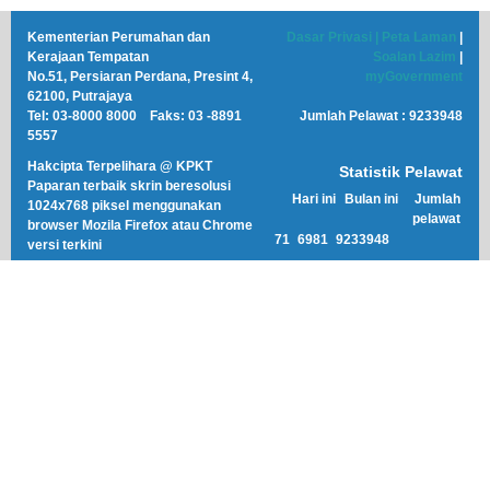
Kementerian Perumahan dan
Dasar Privasi |
Peta Laman
|
Kerajaan Tempatan
Soalan Lazim
|
No.51, Persiaran Perdana, Presint 4,
myGovernment
62100, Putrajaya
Tel: 03-8000 8000 Faks: 03 -8891
5557
Hakcipta Terpelihara @ KPKT
Statistik Pelawat
Paparan terbaik skrin beresolusi
Hari ini
Bulan ini
Jumlah
1024x768 piksel menggunakan
pelawat
browser Mozila Firefox atau Chrome
71
6981
9233948
versi terkini