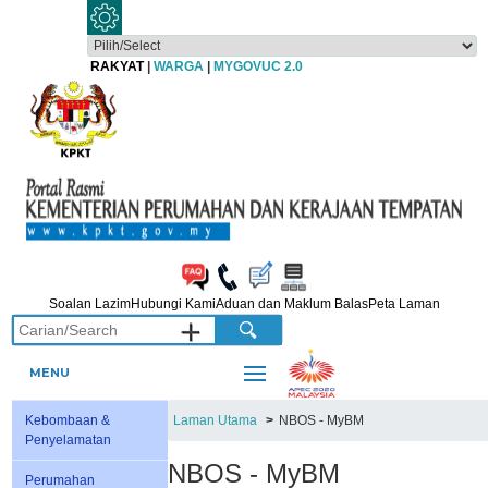
RAKYAT
|
WARGA
|
MYGOVUC 2.0
Soalan Lazim
Hubungi Kami
Aduan dan Maklum Balas
Peta Laman
MENU
Kebombaan &
Laman Utama
NBOS - MyBM
Penyelamatan
NBOS - MyBM
Perumahan