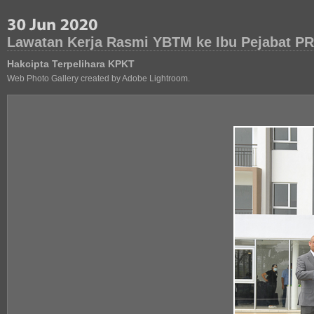
Lawatan Kerja Rasmi YBTM ke Ibu Pejabat P
Hakcipta Terpelihara KPKT
Web Photo Gallery created by Adobe Lightroom.