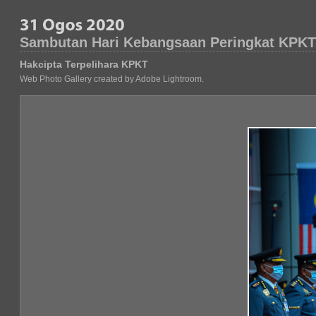
Sambutan Hari Kebangsaan Peringkat KPKT 
Hakcipta Terpelihara KPKT
Web Photo Gallery created by Adobe Lightroom.