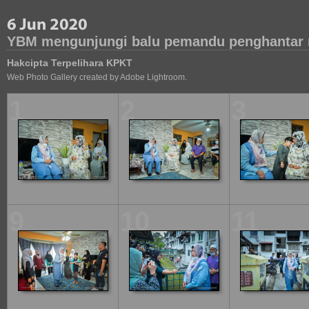
YBM mengunjungi balu pemandu penghantar 
Hakcipta Terpelihara KPKT
Web Photo Gallery created by Adobe Lightroom.
1
2
3
9
10
11