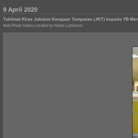
9 April 2020
Taklimat Khas Jabatan Kerajaan Tempatan (JKT) kepada YB Me
Web Photo Gallery created by Adobe Lightroom.