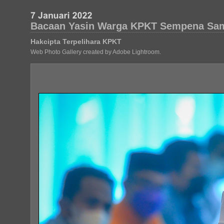
Bacaan Yasin Warga KPKT Sempena Sam
Hakcipta Terpelihara KPKT
Web Photo Gallery created by Adobe Lightroom.