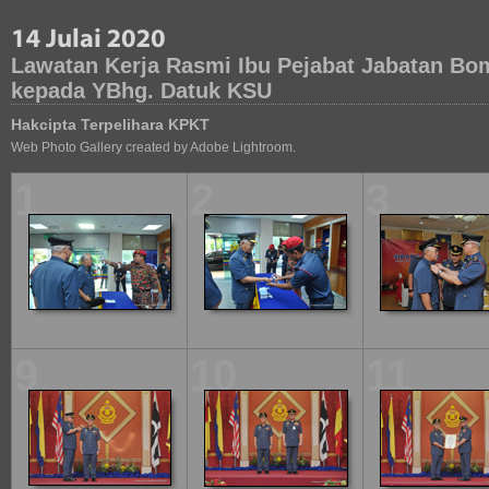
Lawatan Kerja Rasmi Ibu Pejabat Jabatan B
kepada YBhg. Datuk KSU
Hakcipta Terpelihara KPKT
Web Photo Gallery created by Adobe Lightroom.
1
2
3
9
10
11